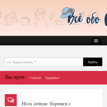
Новости
Быт
Найти
Красота
Здоровье
Вы тут:
/
Главная
"Здоровье"
Домашние любимчики
Психология
Блог
Ноги летом: боремся с