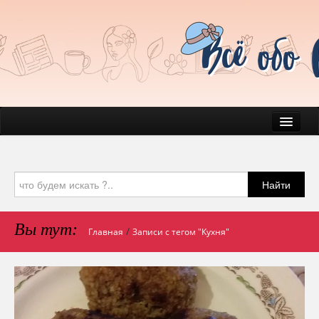
Новости
Быт
Найти
Красота
Здоровье
Вы тут:
/
Главная
Записи с тегом "Кухня"
Домашние любимчики
Психология
Блог