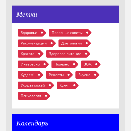
Метки
Здоровье
Полезные советы
Рекомендации
Диетология
Красота
Здоровое питание
Интересно
Полезно
ЗОЖ
Худеем!
Рецепты
Вкусно
Уход за кожей
Кухня
Психология
Календарь