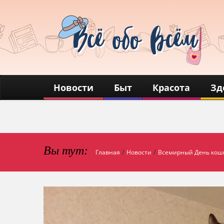
Новости
Быт
Красота
Зд
Вы тут:
/
/
Главная
Новости
Всемирный День кош