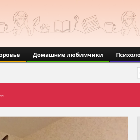
оровье
Домашние любимчики
Психол
ки