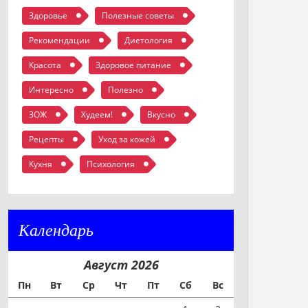
Здоровье
Полезные советы
Рекомендации
Диетология
Красота
Здоровое питание
Интересно
Полезно
ЗОЖ
Худеем!
Вкусно
Рецепты
Уход за кожей
Кухня
Психология
Календарь
Август 2026
Пн
Вт
Ср
Чт
Пт
Сб
Вс