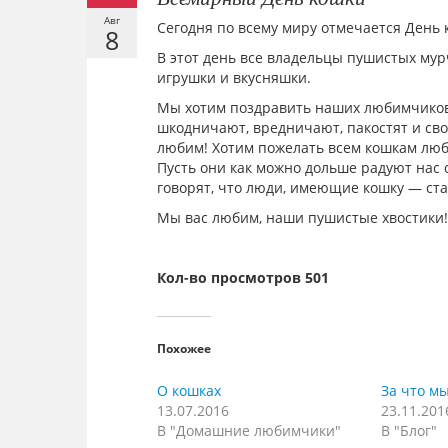
Авг
Сегодня по всему миру отмечается День 
8
В этот день все владельцы пушистых му
игрушки и вкусняшки.
Мы хотим поздравить наших любимчиков с
шкодничают, вредничают, пакостят и сво
любим! Хотим пожелать всем кошкам любя
Пусть они как можно дольше радуют нас
говорят, что люди, имеющие кошку — ста
Мы вас любим, наши пушистые хвостики!
Кол-во просмотров 501
Похожее
О кошках
За что м
13.07.2016
23.11.201
В "Домашние любимчики"
В "Блог"