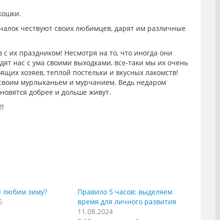
кошки.
рчалок чествуют своих любимцев, дарят им различные
 их праздником! Несмотря на то, что иногда они
дят нас с ума своими выходками, все-таки мы их очень
щих хозяев, теплой постельки и вкусных лакомств!
 своим мурлыканьем и мурчанием. Ведь недаром
новятся добрее и дольше живут.
!!
ы любим зиму?
Правило 5 часов: выделяем
6
время для личного развития
11.08.2024