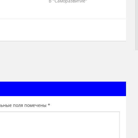
В "Саморазвитие"
льные поля помечены
*