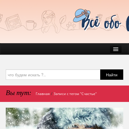
Новости
Быт
Найти
Красота
Здоровье
Вы тут:
/
Главная
Записи с тегом "Счастье"
Домашние любимчики
Психология
Блог