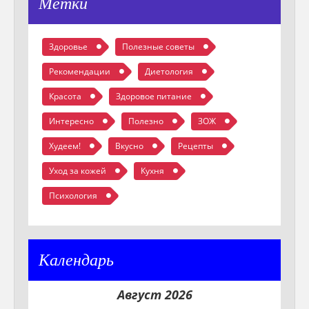
Метки
Здоровье
Полезные советы
Рекомендации
Диетология
Красота
Здоровое питание
Интересно
Полезно
ЗОЖ
Худеем!
Вкусно
Рецепты
Уход за кожей
Кухня
Психология
Календарь
Август 2026