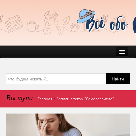
Новости
Быт
Найти
Красота
Здоровье
Вы тут:
/
Главная
Записи с тегом "Саморазвитие"
Домашние любимчики
Психология
Блог