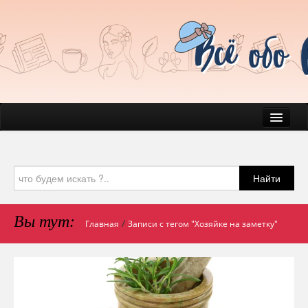
Новости
Быт
Найти
Красота
Здоровье
Вы тут:
/
Главная
Записи с тегом "Хозяйке на заметку"
Домашние любимчики
Психология
Блог