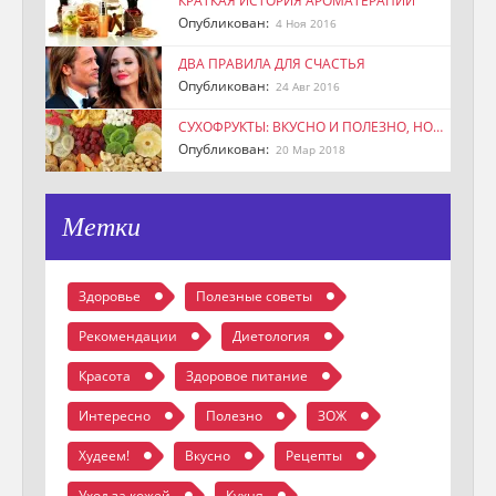
КРАТКАЯ ИСТОРИЯ АРОМАТЕРАПИИ
Опубликован:
4 Ноя 2016
ДВА ПРАВИЛА ДЛЯ СЧАСТЬЯ
Опубликован:
24 Авг 2016
СУХОФРУКТЫ: ВКУСНО И ПОЛЕЗНО, НО…
Опубликован:
20 Мар 2018
Метки
Здоровье
Полезные советы
Рекомендации
Диетология
Красота
Здоровое питание
Интересно
Полезно
ЗОЖ
Худеем!
Вкусно
Рецепты
Уход за кожей
Кухня